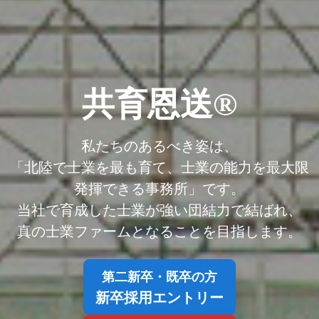
共育恩送®
私たちのあるべき姿は、
「北陸で士業を最も育て、士業の能力を最大限
発揮できる事務所」です。
当社で育成した士業が強い団結力で結ばれ、
真の士業ファームとなることを目指します。
第二新卒・既卒の方
新卒採用エントリー