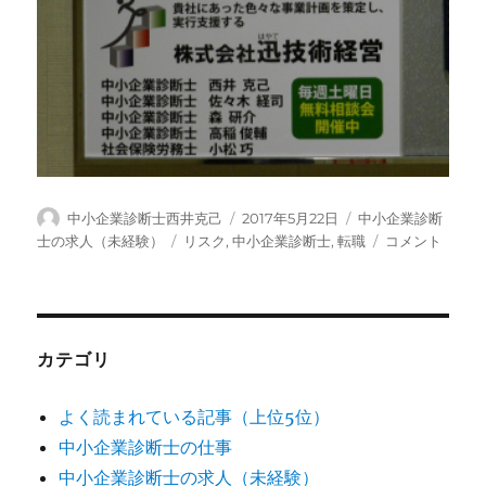
投
投
カ
中小企業診断士西井克己
2017年5月22日
中小企業診断
稿
稿
テ
タ
中
士の求人（未経験）
リスク
,
中小企業診断士
,
転職
コメント
者
日:
ゴ
グ
小
リ
企
ー
業
診
断
カテゴリ
士
事
よく読まれている記事（上位5位）
務
中小企業診断士の仕事
所
に
中小企業診断士の求人（未経験）