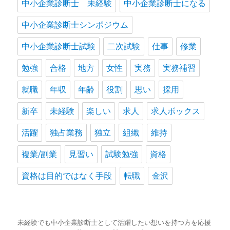
中小企業診断士 未経験
中小企業診断士になる
中小企業診断士シンポジウム
中小企業診断士試験
二次試験
仕事
修業
勉強
合格
地方
女性
実務
実務補習
就職
年収
年齢
役割
思い
採用
新卒
未経験
楽しい
求人
求人ボックス
活躍
独占業務
独立
組織
維持
複業/副業
見習い
試験勉強
資格
資格は目的ではなく手段
転職
金沢
未経験でも中小企業診断士として活躍したい想いを持つ方を応援