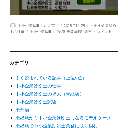
投
投
カ
中小企業診断士西井克己
2018年1月29日
中小企業診断
稿
稿
テ
タ
働
士の仕事
中小企業診断士
,
実務
,
複業/副業
,
週末
コメント
者
日:
ゴ
グ
き
リ
な
ー
が
ら
週
カテゴリ
末
に
よく読まれている記事（上位5位）
中
中小企業診断士の仕事
小
企
中小企業診断士の求人（未経験）
業
中小企業診断士試験
診
未分類
断
士
未経験から中小企業診断士になるモデルケース
の
未経験で中小企業診断士業務に取り組む
活