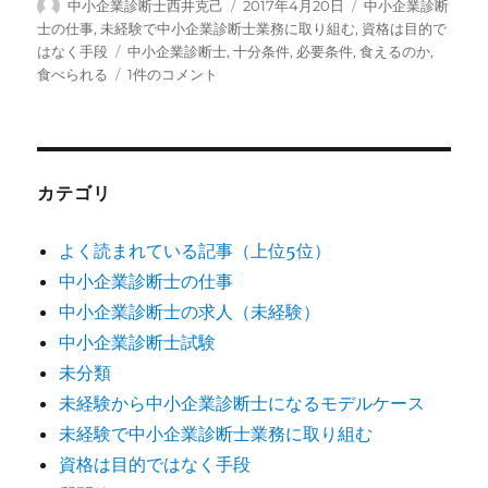
投
投
カ
中小企業診断士西井克己
2017年4月20日
中小企業診断
稿
稿
テ
士の仕事
,
未経験で中小企業診断士業務に取り組む
,
資格は目的で
者
日:
ゴ
タ
はなく手段
中小企業診断士
,
十分条件
,
必要条件
,
食えるのか
,
リ
グ
中
食べられる
1件のコメント
ー
小
企
業
診
断
カテゴリ
士
で
よく読まれている記事（上位5位）
食
中小企業診断士の仕事
べ
て
中小企業診断士の求人（未経験）
い
中小企業診断士試験
け
未分類
る
の
未経験から中小企業診断士になるモデルケース
か？
未経験で中小企業診断士業務に取り組む
へ
資格は目的ではなく手段
の