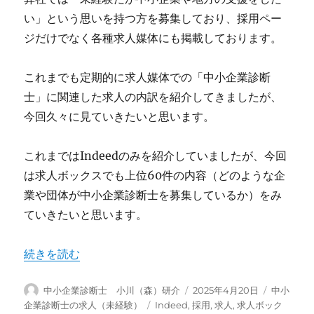
い」という思いを持つ方を募集しており、採用ペー
ジだけでなく各種求人媒体にも掲載しております。
これまでも定期的に求人媒体での「中小企業診断
士」に関連した求人の内訳を紹介してきましたが、
今回久々に見ていきたいと思います。
これまではIndeedのみを紹介していましたが、今回
は求人ボックスでも上位60件の内容（どのような企
業や団体が中小企業診断士を募集しているか）をみ
ていきたいと思います。
“中小企業診断士の求人情報まとめ（2025年4月）” の
続きを読む
投
投
カ
中小企業診断士 小川（森）研介
2025年4月20日
中小
稿
稿
テ
タ
企業診断士の求人（未経験）
Indeed
,
採用
,
求人
,
求人ボック