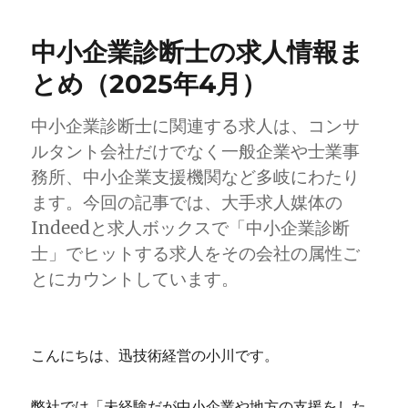
ー
企
業
中小企業診断士の求人情報ま
診
断
とめ（2025年4月）
士
の
中小企業診断士に関連する求人は、コンサ
求
人
ルタント会社だけでなく一般企業や士業事
情
務所、中小企業支援機関など多岐にわたり
報
ます。今回の記事では、大手求人媒体の
ま
と
Indeedと求人ボックスで「中小企業診断
め
士」でヒットする求人をその会社の属性ご
（2025
とにカウントしています。
年
8
月）
に
こんにちは、迅技術経営の小川です。
弊社では「未経験だが中小企業や地方の支援をした