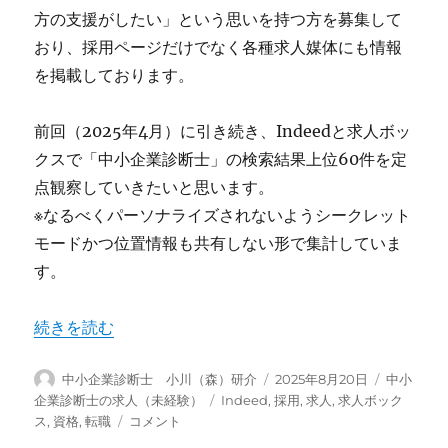
方の支援がしたい」という思いを持つ方を募集して
おり、採用ページだけでなく各種求人媒体にも情報
を掲載しております。
前回（2025年4月）に引き続き、Indeedと求人ボッ
クスで「中小企業診断士」の検索結果上位60件を定
点観察していきたいと思います。
※なるべくパーソナライズされないようシークレット
モードかつ位置情報も共有しない形で集計していま
す。
“中小企業診断士の求人情報まとめ（2025年8月）” の
続きを読む
投
投
カ
中小企業診断士 小川（森）研介
2025年8月20日
中小
稿
稿
テ
タ
企業診断士の求人（未経験）
Indeed
,
採用
,
求人
,
求人ボック
者
日:
ゴ
中
グ
ス
,
資格
,
転職
コメント
リ
小