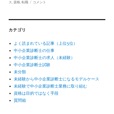
者
日:
ゴ
中
グ
ス
,
資格
,
転職
コメント
リ
小
ー
企
業
診
断
カテゴリ
士
の
よく読まれている記事（上位5位）
求
中小企業診断士の仕事
人
情
中小企業診断士の求人（未経験）
報
中小企業診断士試験
ま
未分類
と
め
未経験から中小企業診断士になるモデルケース
（2025
未経験で中小企業診断士業務に取り組む
年
資格は目的ではなく手段
4
月）
質問箱
に