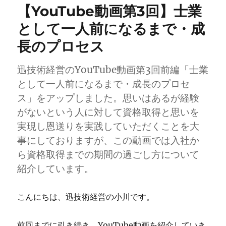
【YouTube動画第3回】士業
で
は
として一人前になるまで・成
な
長のプロセス
く
手
段」
迅技術経営のYouTube動画第3回前編「士業
と
として一人前になるまで・成長のプロセ
は？
に
ス」をアップしました。思いはあるが経験
がないという人に対して資格取得と思いを
実現し恩送りを実践していただくことを大
事にしておりますが、この動画では入社か
ら資格取得までの期間の過ごし方について
紹介しています。
こんにちは、迅技術経営の小川です。
前回までに引き続き、YouTube動画を紹介していき