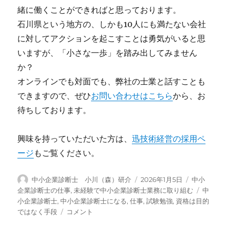
緒に働くことができればと思っております。
石川県という地方の、しかも10人にも満たない会社
に対してアクションを起こすことは勇気がいると思
いますが、「小さな一歩」を踏み出してみません
か？
オンラインでも対面でも、弊社の士業と話すことも
できますので、ぜひ
お問い合わせはこちら
から、お
待ちしております。
興味を持っていただいた方は、
迅技術経営の採用ペ
ージ
もご覧ください。
投
投
カ
中小企業診断士 小川（森）研介
2026年1月5日
中小
稿
稿
テ
タ
企業診断士の仕事
,
未経験で中小企業診断士業務に取り組む
中
者
日:
ゴ
グ
小企業診断士
,
中小企業診断士になる
,
仕事
,
試験勉強
,
資格は目的
リ
【YouTube
ではなく手段
コメント
ー
動