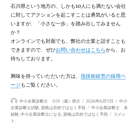
石川県という地方の、しかも10人にも満たない会社
に対してアクションを起こすことは勇気がいると思
いますが、「小さな一歩」を踏み出してみません
か？
オンラインでも対面でも、弊社の士業と話すことも
できますので、ぜひ
お問い合わせはこちら
から、お
待ちしております。
興味を持っていただいた方は、
迅技術経営の採用ペ
ージ
もご覧ください。
投
投
カ
中小企業診断士 小川（森）研介
2026年6月11日
中小
稿
稿
テ
タ
企業診断士試験
,
資格は目的ではなく手段
中小企業診断士 未
者
日:
ゴ
グ
「資
経験
,
中小企業診断士になる
,
資格は目的ではなく手段
コメン
リ
格
ト
ー
は
目
的