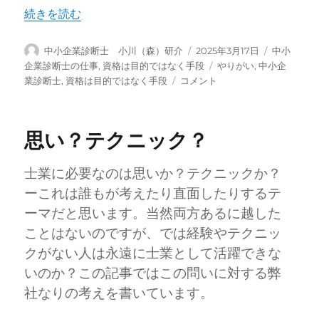
“「補助金コンサル」のメリットと限界” の
続きを読む
投
投
カ
中小企業診断士 小川（森）研介
2025年3月17日
中小
稿
稿
テ
タ
企業診断士の仕事
,
資格は目的ではなく手段
やりがい
,
中小企
者
日:
ゴ
「補
グ
業診断士
,
資格は目的ではなく手段
コメント
リ
助
ー
金
コ
思い？テクニック？
ン
サ
ル」
士業に必要なのは思いか？テクニックか？
の
ーこれは誰もが考えたり直面したりするテ
メ
ーマだと思います。当然両方あるに越した
リ
ッ
ことはないのですが、では経験やテクニッ
ト
クがない人は永遠に士業として活躍できな
と
いのか？この記事ではこの問いに対する弊
限
界
社なりの考えを書いています。
に