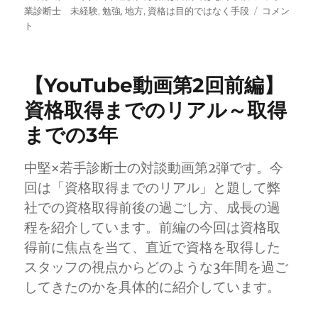
者
日:
ゴ
【YouTube
グ
業診断士 未経験
,
勉強
,
地方
,
資格は目的ではなく手段
コメン
リ
動
ト
ー
画
第
3
【YouTube動画第2回前編】
回】
士
資格取得までのリアル～取得
業
までの3年
と
し
て
中堅×若手診断士の対談動画第2弾です。今
一
回は「資格取得までのリアル」と題して弊
人
前
社での資格取得前後の過ごし方、成長の過
に
程を紹介しています。前編の今回は資格取
な
得前に焦点を当て、直近で資格を取得した
る
ま
スタッフの視点からどのような3年間を過ご
で・
してきたのかを具体的に紹介しています。
成
長