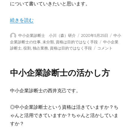
について書いていきたいと思います。
“中小企業診断士は浅く広く？狭く深く？” の
続きを読む
投
投
カ
中小企業診断士 小川（森）研介
2020年5月25日
中小
稿
稿
テ
タ
企業診断士の仕事
,
未分類
,
資格は目的ではなく手段
中小企業
者
日:
ゴ
中
グ
診断士
,
役割
,
独占業務
,
資格は目的ではなく手段
コメント
リ
小
ー
企
業
中小企業診断士の活かし方
診
断
士
中小企業診断士の西井克己です。
は
浅
く
◎中小企業診断士という資格は活きていますか？ち
広
ゃんと活用できていますか？ちゃんと活かしていま
く？
狭
すか？
く