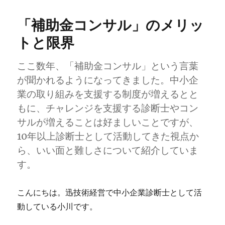
画
第
「補助金コンサル」のメリッ
2
回
トと限界
前
編】
ここ数年、「補助金コンサル」という言葉
資
格
が聞かれるようになってきました。中小企
取
業の取り組みを支援する制度が増えるとと
得
もに、チャレンジを支援する診断士やコン
ま
で
サルが増えることは好ましいことですが、
の
10年以上診断士として活動してきた視点か
リ
ら、いい面と難しさについて紹介していま
ア
ル
す。
～
取
こんにちは。迅技術経営で中小企業診断士として活
得
ま
動している小川です。
で