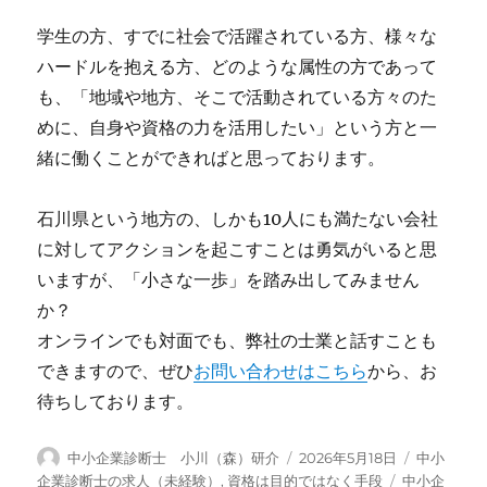
学生の方、すでに社会で活躍されている方、様々な
ハードルを抱える方、どのような属性の方であって
も、「地域や地方、そこで活動されている方々のた
めに、自身や資格の力を活用したい」という方と一
緒に働くことができればと思っております。
石川県という地方の、しかも10人にも満たない会社
に対してアクションを起こすことは勇気がいると思
いますが、「小さな一歩」を踏み出してみません
か？
オンラインでも対面でも、弊社の士業と話すことも
できますので、ぜひ
お問い合わせはこちら
から、お
待ちしております。
投
投
カ
中小企業診断士 小川（森）研介
2026年5月18日
中小
稿
稿
テ
タ
企業診断士の求人（未経験）
,
資格は目的ではなく手段
中小企