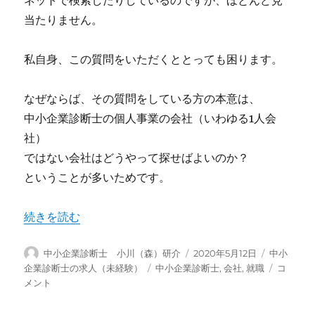
当たりません。
私自身、この質問をいただくととっても困ります。
なぜならば、その質問をしている方の本意は、
中小企業診断士の個人事業の会社（いわゆる1人会
社）
ではない会社はどうやって探せばよいのか？
ということが多いためです。
“中小企業診断士の会社” の
続きを読む
投
投
カ
中小企業診断士 小川（森）研介
2020年5月12日
中小
稿
稿
テ
タ
中
企業診断士の求人（未経験）
中小企業診断士
,
会社
,
就職
コ
者
日:
ゴ
グ
小
メント
リ
企
ー
業