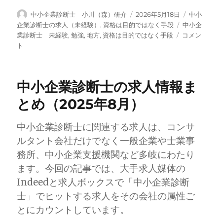
投
投
カ
中小企業診断士 小川（森）研介
2026年5月18日
中小
稿
稿
テ
タ
企業診断士の求人（未経験）
,
資格は目的ではなく手段
中小企
者
日:
ゴ
【YouTube
グ
業診断士 未経験
,
勉強
,
地方
,
資格は目的ではなく手段
コメン
リ
動
ト
ー
画
第
3
中小企業診断士の求人情報ま
回】
士
とめ（2025年8月）
業
と
中小企業診断士に関連する求人は、コンサ
し
て
ルタント会社だけでなく一般企業や士業事
一
務所、中小企業支援機関など多岐にわたり
人
ます。今回の記事では、大手求人媒体の
前
に
Indeedと求人ボックスで「中小企業診断
な
士」でヒットする求人をその会社の属性ご
る
とにカウントしています。
ま
で・