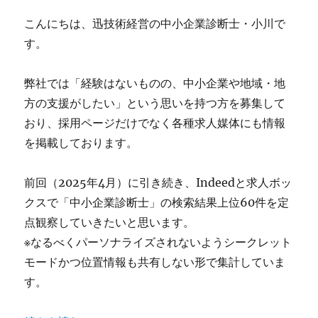
成
こんにちは、迅技術経営の中小企業診断士・小川で
長
す。
の
プ
ロ
弊社では「経験はないものの、中小企業や地域・地
セ
方の支援がしたい」という思いを持つ方を募集して
ス
に
おり、採用ページだけでなく各種求人媒体にも情報
を掲載しております。
前回（2025年4月）に引き続き、Indeedと求人ボッ
クスで「中小企業診断士」の検索結果上位60件を定
点観察していきたいと思います。
※なるべくパーソナライズされないようシークレット
モードかつ位置情報も共有しない形で集計していま
す。