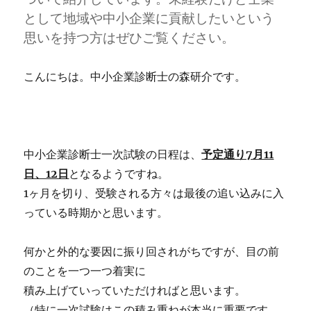
年
に
として地域や中小企業に貢献したいという
し
思いを持つ方はぜひご覧ください。
て
い
る
こんにちは。中小企業診断士の森研介です。
の
か？
に
中小企業診断士一次試験の日程は、
予定通り7月11
日、12日
となるようですね。
1ヶ月を切り、受験される方々は最後の追い込みに入
っている時期かと思います。
何かと外的な要因に振り回されがちですが、目の前
のことを一つ一つ着実に
積み上げていっていただければと思います。
（特に一次試験はこの積み重ねが本当に重要です