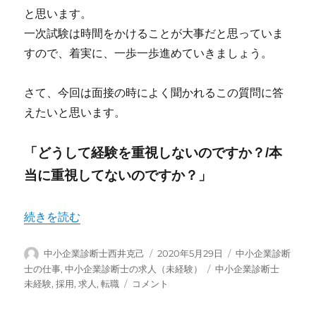
と思います。
一次試験は時間をかけることが大事だと思っていま
すので、着実に、一歩一歩進めていきましょう。
さて、今回は面接の時によく聞かれるこの質問に答
えたいと思います。
「どうして経験を重視しないのですか？/本
当に重視してないのですか？」
“どうして経歴や能力を重視しないのですか？” の
続きを読む
投
投
カ
中小企業診断士西井克己
2020年5月29日
中小企業診断
稿
稿
テ
タ
士の仕事
,
中小企業診断士の求人（未経験）
中小企業診断士
者
日:
ゴ
ど
グ
未経験
,
採用
,
求人
,
転職
コメント
リ
う
ー
し