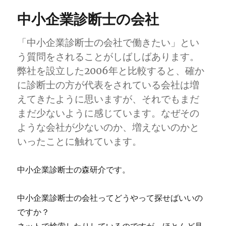
て
中小企業診断士の会社
経
歴
や
「中小企業診断士の会社で働きたい」とい
能
う質問をされることがしばしばあります。
力
弊社を設立した2006年と比較すると、確か
を
重
に診断士の方が代表をされている会社は増
視
えてきたように思いますが、それでもまだ
し
まだ少ないように感じています。なぜその
な
い
ような会社が少ないのか、増えないのかと
の
いったことに触れています。
で
す
か？
中小企業診断士の森研介です。
に
中小企業診断士の会社ってどうやって探せばいいの
ですか？
ネットで検索したりしているのですが、ほとんど見