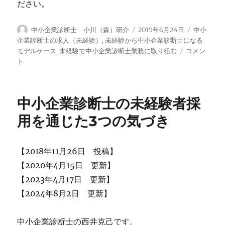
ださい。
投
投
カ
中小企業診断士 小川（森）研介
2019年6月24日
中小
稿
稿
テ
企業診断士の求人（未経験）
,
未経験から中小企業診断士になる
者
日:
ゴ
中
モデルケース
,
未経験で中小企業診断士業務に取り組む
コメン
リ
小
ト
ー
企
業
の
中小企業診断士の未経験者採
支
援
用を通じた3つの気づき
を
未
経
【2018年11月26日 投稿】
験
【2020年4月15日 更新】
で
行
【2023年4月17日 更新】
う
【2024年8月2日 更新】
と
い
う
中小企業診断士の西井克己です。