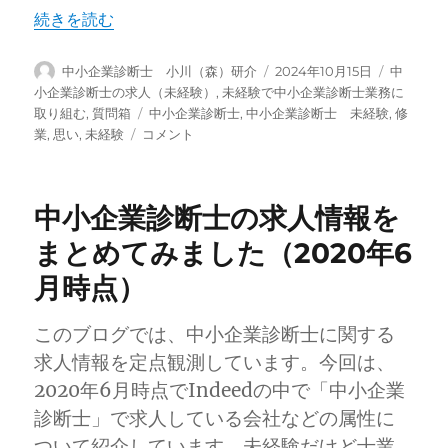
“なぜ一人前になるまでの期間を10年にしているのか？” 
続きを読む
投
投
カ
中小企業診断士 小川（森）研介
2024年10月15日
中
稿
稿
テ
小企業診断士の求人（未経験）
,
未経験で中小企業診断士業務に
者
日:
ゴ
タ
取り組む
,
質問箱
中小企業診断士
,
中小企業診断士 未経験
,
修
リ
な
グ
業
,
思い
,
未経験
コメント
ー
ぜ
一
人
中小企業診断士の求人情報を
前
に
まとめてみました（2020年6
な
月時点）
る
ま
で
このブログでは、中小企業診断士に関する
の
求人情報を定点観測しています。今回は、
期
間
2020年6月時点でIndeedの中で「中小企業
を
診断士」で求人している会社などの属性に
10
ついて紹介しています。未経験だけど士業