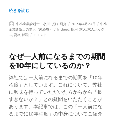
“中小企業診断士の求人情報まとめ（2025年4月）” の
続きを読む
投
投
カ
中小企業診断士 小川（森）研介
2025年4月20日
中小
稿
稿
テ
タ
企業診断士の求人（未経験）
Indeed
,
採用
,
求人
,
求人ボック
者
日:
ゴ
中
グ
ス
,
資格
,
転職
コメント
リ
小
ー
企
業
なぜ一人前になるまでの期間
診
断
を10年にしているのか？
士
の
弊社では一人前になるまでの期間を「10年
求
人
程度」としています。これについて、弊社
情
に興味を持っていただいた方からから「長
報
すぎないか？」との疑問をいただくことが
ま
と
あります。本記事では、この「一人前にな
め
るまでに10年程度」の中身についてご紹介