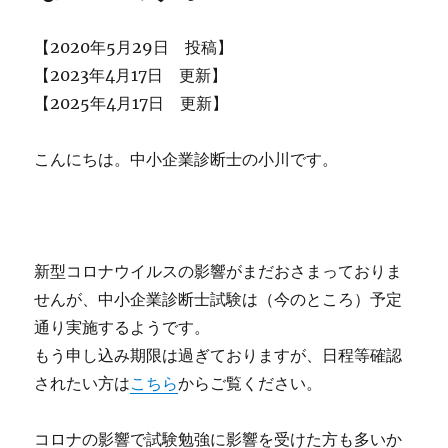
の
求
【2020年5月29日 投稿】
人
【2023年4月17日 更新】
情
報
【2025年4月17日 更新】
を
ま
こんにちは。中小企業診断士の小川です。
と
め
て
み
ま
し
新型コロナウイルスの影響がまだおさまっておりま
た
せんが、中小企業診断士試験は（今のところ）予定
（2020
通り実施するようです。
年
6
もう申し込み期限は過ぎておりますが、日程等確認
月
されたい方は
こちら
からご覧ください。
時
点）
に
コロナの影響で試験勉強に影響を受けた方も多いか