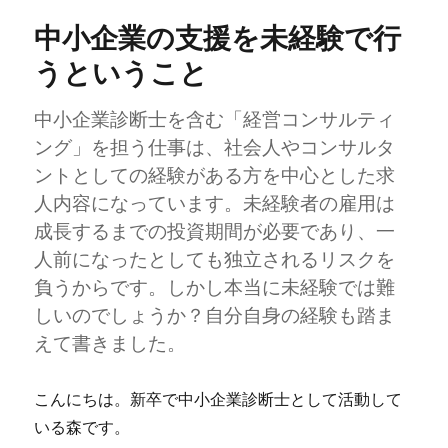
診
中小企業の支援を未経験で行
断
士
うということ
の
会
中小企業診断士を含む「経営コンサルティ
社
に
ング」を担う仕事は、社会人やコンサルタ
ントとしての経験がある方を中心とした求
人内容になっています。未経験者の雇用は
成長するまでの投資期間が必要であり、一
人前になったとしても独立されるリスクを
負うからです。しかし本当に未経験では難
しいのでしょうか？自分自身の経験も踏ま
えて書きました。
こんにちは。新卒で中小企業診断士として活動して
いる森です。