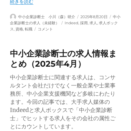
“中小企業診断士の求人情報まとめ（2025年8月）” の
続きを読む
投
投
カ
中小企業診断士 小川（森）研介
2025年8月20日
中小
稿
稿
テ
タ
企業診断士の求人（未経験）
Indeed
,
採用
,
求人
,
求人ボック
者
日:
ゴ
中
グ
ス
,
資格
,
転職
コメント
リ
小
ー
企
業
中小企業診断士の求人情報ま
診
断
とめ（2025年4月）
士
の
中小企業診断士に関連する求人は、コンサ
求
人
ルタント会社だけでなく一般企業や士業事
情
務所、中小企業支援機関など多岐にわたり
報
ます。今回の記事では、大手求人媒体の
ま
と
Indeedと求人ボックスで「中小企業診断
め
士」でヒットする求人をその会社の属性ご
（2025
とにカウントしています。
年