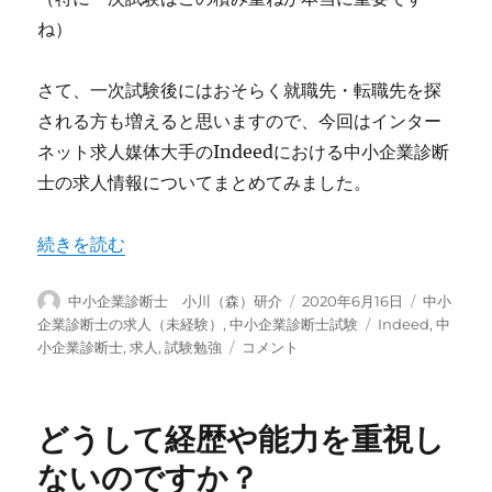
ね）
さて、一次試験後にはおそらく就職先・転職先を探
される方も増えると思いますので、今回はインター
ネット求人媒体大手のIndeedにおける中小企業診断
士の求人情報についてまとめてみました。
“中小企業診断士の求人情報をまとめてみました（2020年
続きを読む
投
投
カ
中小企業診断士 小川（森）研介
2020年6月16日
中小
稿
稿
テ
タ
企業診断士の求人（未経験）
,
中小企業診断士試験
Indeed
,
中
者
日:
ゴ
中
グ
小企業診断士
,
求人
,
試験勉強
コメント
リ
小
ー
企
業
どうして経歴や能力を重視し
診
断
ないのですか？
士