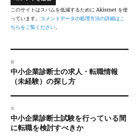
このサイトはスパムを低減するために Akismet を使
っています。
コメントデータの処理方法の詳細はこ
ちらをご覧ください
。
投
前
稿
中小企業診断士の求人・転職情報
前
の
（未経験）の探し方
ナ
投
ビ
稿:
ゲ
次
中小企業診断士試験を行っている間
次
ー
の
に転職を検討すべきか
シ
投