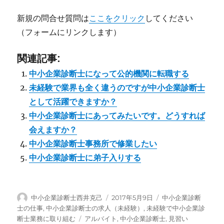
新規の問合せ質問は
ここをクリック
してください
（フォームにリンクします）
関連記事:
中小企業診断士になって公的機関に転職する
未経験で業界も全く違うのですが中小企業診断士
として活躍できますか？
中小企業診断士にあってみたいです。どうすれば
会えますか？
中小企業診断士事務所で修業したい
中小企業診断士に弟子入りする
投
投
カ
中小企業診断士西井克己
2017年5月9日
中小企業診断
稿
稿
テ
士の仕事
,
中小企業診断士の求人（未経験）
,
未経験で中小企業診
者
日:
ゴ
タ
断士業務に取り組む
アルバイト
,
中小企業診断士
,
見習い