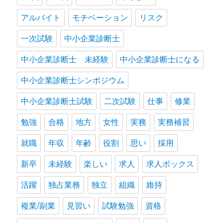
アルバイト
モチベーション
リスク
一次試験
中小企業診断士
中小企業診断士 未経験
中小企業診断士になる
中小企業診断士シンポジウム
中小企業診断士試験
二次試験
仕事
修業
勉強
合格
地方
女性
実務
実務補習
就職
年収
年齢
役割
思い
採用
新卒
未経験
楽しい
求人
求人ボックス
活躍
独占業務
独立
組織
維持
複業/副業
見習い
試験勉強
資格