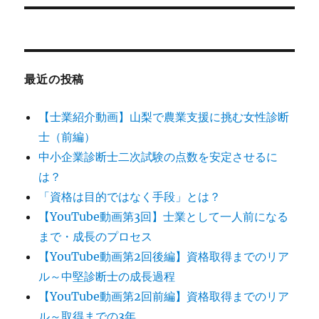
稿:
ョ
ン
最近の投稿
【士業紹介動画】山梨で農業支援に挑む女性診断
士（前編）
中小企業診断士二次試験の点数を安定させるに
は？
「資格は目的ではなく手段」とは？
【YouTube動画第3回】士業として一人前になる
まで・成長のプロセス
【YouTube動画第2回後編】資格取得までのリア
ル～中堅診断士の成長過程
【YouTube動画第2回前編】資格取得までのリア
ル～取得までの3年