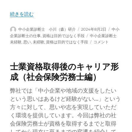
“思い？テクニック？” の
続きを読む
投
投
カ
中小企業診断士 小川（森）研介
2024年8月2日
中小
稿
稿
テ
タ
企業診断士の仕事
,
資格は目的ではなく手段
中小企業診断士
者
日:
ゴ
グ
思
未経験
,
思い
,
未経験
,
資格は目的ではなく手段
コメント
リ
い？
ー
テ
ク
士業資格取得後のキャリア形
ニ
ッ
成（社会保険労務士編）
ク？
に
弊社では「中小企業や地域の支援をしたい
という思いはあるけど経験がない…」という
方々に対して、思いや志を実現していただ
く環境を提供しています。今回は弊社の社
会保険労務士が資格を取得するまでと取得
してから現在に至るまでの変遷を紹介して