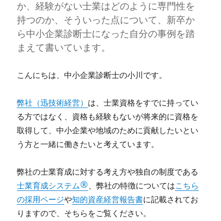
か、経験がない士業はどのように専門性を
診
断
持つのか、そういった点について、新卒か
士
ら中小企業診断士になった自分の事例を踏
に
まえて書いています。
こんにちは、中小企業診断士の小川です。
弊社（迅技術経営）
は、士業資格をすでに持ってい
る方ではなく、資格も経験もないが将来的に資格を
取得して、中小企業や地域のために貢献したいとい
う方と一緒に働きたいと考えています。
弊社の士業育成に対する考え方や独自の制度である
士業育成システム®
、弊社の特徴については
こちら
の採用ページ
や
知的資産経営報告書
に記載されてお
りますので、そちらをご覧ください。