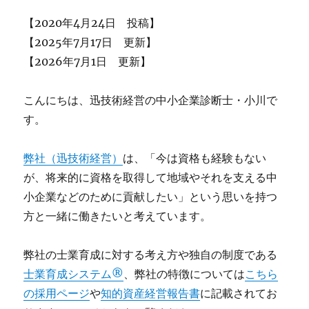
長
【2020年4月24日 投稿】
の
プ
【2025年7月17日 更新】
ロ
【2026年7月1日 更新】
セ
ス
に
こんにちは、迅技術経営の中小企業診断士・小川で
す。
弊社（迅技術経営）
は、「今は資格も経験もない
が、将来的に資格を取得して地域やそれを支える中
小企業などのために貢献したい」という思いを持つ
方と一緒に働きたいと考えています。
弊社の士業育成に対する考え方や独自の制度である
士業育成システム®
、弊社の特徴については
こちら
の採用ページ
や
知的資産経営報告書
に記載されてお