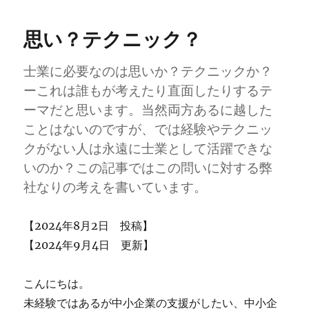
ー
金
コ
思い？テクニック？
ン
サ
ル」
士業に必要なのは思いか？テクニックか？
の
ーこれは誰もが考えたり直面したりするテ
メ
ーマだと思います。当然両方あるに越した
リ
ッ
ことはないのですが、では経験やテクニッ
ト
クがない人は永遠に士業として活躍できな
と
いのか？この記事ではこの問いに対する弊
限
界
社なりの考えを書いています。
に
【2024年8月2日 投稿】
【2024年9月4日 更新】
こんにちは。
未経験ではあるが中小企業の支援がしたい、中小企