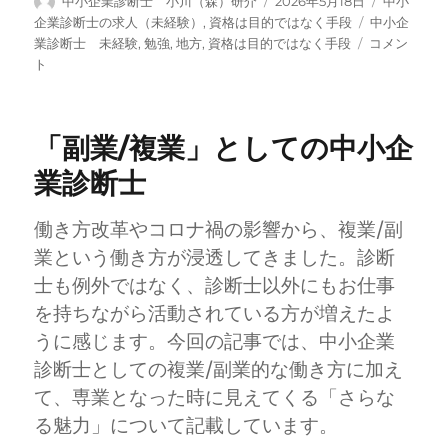
中小企業診断士 小川（森）研介
2026年5月18日
中小
稿
稿
テ
タ
企業診断士の求人（未経験）
,
資格は目的ではなく手段
中小企
者
日:
ゴ
【YouTube
グ
業診断士 未経験
,
勉強
,
地方
,
資格は目的ではなく手段
コメン
リ
動
ト
ー
画
第
3
「副業/複業」としての中小企
回】
士
業診断士
業
と
働き方改革やコロナ禍の影響から、複業/副
し
て
業という働き方が浸透してきました。診断
一
士も例外ではなく、診断士以外にもお仕事
人
を持ちながら活動されている方が増えたよ
前
に
うに感じます。今回の記事では、中小企業
な
診断士としての複業/副業的な働き方に加え
る
て、専業となった時に見えてくる「さらな
ま
で・
る魅力」について記載しています。
成