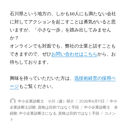
石川県という地方の、しかも10人にも満たない会社
に対してアクションを起こすことは勇気がいると思
いますが、「小さな一歩」を踏み出してみません
か？
オンラインでも対面でも、弊社の士業と話すことも
できますので、ぜひ
お問い合わせはこちら
から、お
待ちしております。
興味を持っていただいた方は、
迅技術経営の採用ペ
ージ
もご覧ください。
投
投
カ
中小企業診断士 小川（森）研介
2026年6月11日
中小
稿
稿
テ
タ
企業診断士試験
,
資格は目的ではなく手段
中小企業診断士 未
者
日:
ゴ
グ
「資
経験
,
中小企業診断士になる
,
資格は目的ではなく手段
コメン
リ
格
ト
ー
は