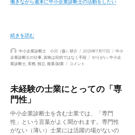
働きながら週末に中小企業診断士の活動をしたい
“「副業/複業」としての中小企業診断士” の
続きを読む
投
投
カ
中小企業診断士 小川（森）研介
2025年7月17日
中小
稿
稿
テ
タ
企業診断士の仕事
,
資格は目的ではなく手段
やりがい
,
中小企
者
日:
ゴ
「副
グ
業診断士
,
実務
,
独立
,
複業/副業
コメント
リ
業/
ー
複
業」
未経験の士業にとっての「専
と
し
門性」
て
の
中小企業診断士を含む士業では、「専門
中
小
性」という言葉がよく聞かれます。専門性
企
がない（薄い）士業には活躍の場がないの
業