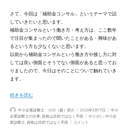
さて、今回は「補助金コンサル」というテーマで話
していきたいと思います。
補助金コンサルという働き方・考え方は、ここ数年
で注目が集まったので聞いたことがある・興味があ
るという方も少なくないと思います。
以前から補助金コンサルという働き方や接し方に対
しては良い側面とそうでない側面があると思ってお
りましたので、今日はそのことについて触れていき
ます。
“「補助金コンサル」のメリットと限界” の
続きを読む
投
投
カ
中小企業診断士 小川（森）研介
2025年3月17日
中小
稿
稿
テ
タ
企業診断士の仕事
,
資格は目的ではなく手段
やりがい
,
中小企
者
日:
ゴ
「補
グ
業診断士
,
資格は目的ではなく手段
コメント
リ
助