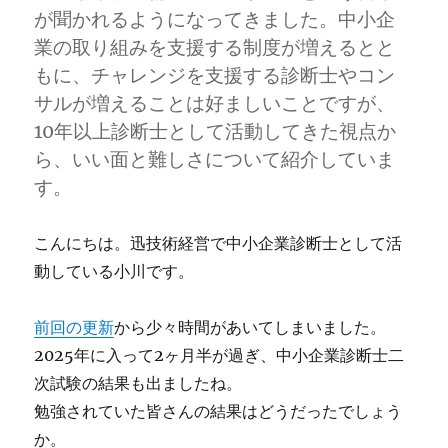
て
が聞かれるようになってきました。中小企
の
業の取り組みを支援する制度が増えるとと
「専
もに、チャレンジを支援する診断士やコン
門
性」
サルが増えることは好ましいことですが、
に
10年以上診断士として活動してきた視点か
ら、いい面と難しさについて紹介していま
す。
こんにちは。迅技術経営で中小企業診断士として活
動している小川です。
前回の更新
から少々時間があいてしまいました。
2025年に入って2ヶ月半が過ぎ、中小企業診断士二
次試験の結果も出ましたね。
勉強されていた皆さんの結果はどうだったでしょう
か。