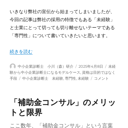
いきなり弊社の宣伝から始まってしまいましたが、
今回の記事は弊社の採用の特徴でもある「未経験」
と士業にとって切っても切り離せないテーマである
「専門性」について書いていきたいと思います。
“未経験の士業にとっての「専門性」” の
続きを読む
投
投
カ
中小企業診断士 小川（森）研介
2025年4月8日
未経
稿
稿
テ
験から中小企業診断士になるモデルケース
,
資格は目的ではなく
者
日:
ゴ
タ
未
手段
中小企業診断士 未経験
,
専門性
,
未経験
コメント
リ
グ
経
ー
験
の
「補助金コンサル」のメリッ
士
業
トと限界
に
と
ここ数年、「補助金コンサル」という言葉
っ