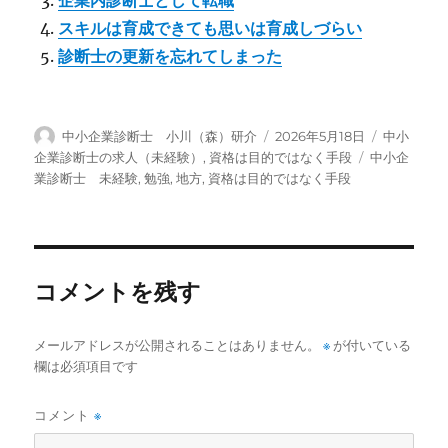
スキルは育成できても思いは育成しづらい
診断士の更新を忘れてしまった
投
投
カ
中小企業診断士 小川（森）研介
2026年5月18日
中小
稿
稿
テ
タ
企業診断士の求人（未経験）
,
資格は目的ではなく手段
中小企
者
日:
ゴ
グ
業診断士 未経験
,
勉強
,
地方
,
資格は目的ではなく手段
リ
ー
コメントを残す
メールアドレスが公開されることはありません。
※
が付いている
欄は必須項目です
コメント
※