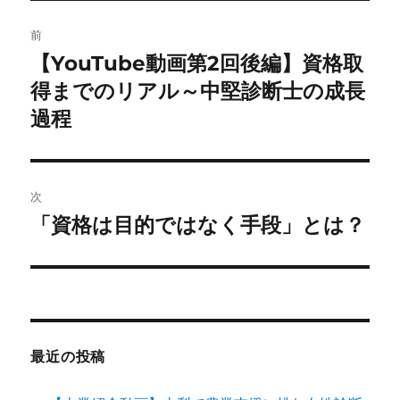
投
前
稿
【YouTube動画第2回後編】資格取
前
の
得までのリアル～中堅診断士の成長
ナ
投
過程
ビ
稿:
ゲ
次
ー
「資格は目的ではなく手段」とは？
次
シ
の
投
ョ
稿:
ン
最近の投稿