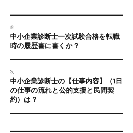
投
前
稿
中小企業診断士一次試験合格を転職
前
の
時の履歴書に書くか？
ナ
投
ビ
稿:
ゲ
次
中小企業診断士の【仕事内容】（1日
次
ー
の
の仕事の流れと公的支援と民間契
シ
投
約）は？
稿:
ョ
ン