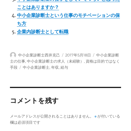
ことはありますか？
中小企業診断士という仕事のモチベーションの保
ち方
企業内診断士として転職
投
投
カ
中小企業診断士西井克己
2017年5月18日
中小企業診断
稿
稿
テ
士の仕事
,
中小企業診断士の求人（未経験）
,
資格は目的ではなく
者
日:
ゴ
タ
手段
中小企業診断士
,
年収
,
給与
リ
グ
ー
コメントを残す
メールアドレスが公開されることはありません。
※
が付いている
欄は必須項目です