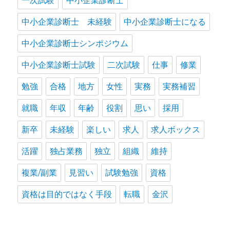
一次試験
中小企業診断士
中小企業診断士 未経験
中小企業診断士になる
中小企業診断士シンポジウム
中小企業診断士試験
二次試験
仕事
修業
勉強
合格
地方
女性
実務
実務補習
就職
年収
年齢
役割
思い
採用
新卒
未経験
楽しい
求人
求人ボックス
活躍
独占業務
独立
組織
維持
複業/副業
見習い
試験勉強
資格
資格は目的ではなく手段
転職
金沢