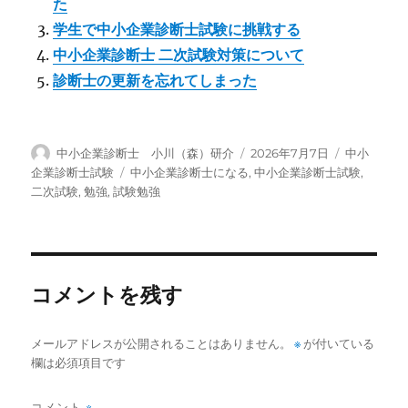
た
学生で中小企業診断士試験に挑戦する
中小企業診断士 二次試験対策について
診断士の更新を忘れてしまった
投
投
カ
中小企業診断士 小川（森）研介
2026年7月7日
中小
稿
稿
テ
タ
企業診断士試験
中小企業診断士になる
,
中小企業診断士試験
,
者
日:
ゴ
グ
二次試験
,
勉強
,
試験勉強
リ
ー
コメントを残す
メールアドレスが公開されることはありません。
※
が付いている
欄は必須項目です
コメント
※