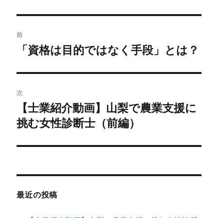
投
前
稿
「資格は目的ではなく手段」とは？
前
の
ナ
投
ビ
稿:
次
ゲ
【士業紹介動画】山梨で農業支援に
次
の
挑む女性診断士（前編）
ー
投
シ
稿:
ョ
ン
最近の投稿