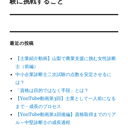
験に挑戦すること
ー
投
シ
稿:
ョ
ン
最近の投稿
【士業紹介動画】山梨で農業支援に挑む女性診断
士（前編）
中小企業診断士二次試験の点数を安定させるに
は？
「資格は目的ではなく手段」とは？
【YouTube動画第3回】士業として一人前になる
まで・成長のプロセス
【YouTube動画第2回後編】資格取得までのリア
ル～中堅診断士の成長過程