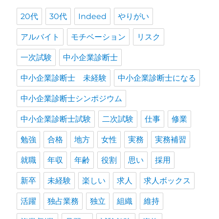
20代
30代
Indeed
やりがい
アルバイト
モチベーション
リスク
一次試験
中小企業診断士
中小企業診断士 未経験
中小企業診断士になる
中小企業診断士シンポジウム
中小企業診断士試験
二次試験
仕事
修業
勉強
合格
地方
女性
実務
実務補習
就職
年収
年齢
役割
思い
採用
新卒
未経験
楽しい
求人
求人ボックス
活躍
独占業務
独立
組織
維持