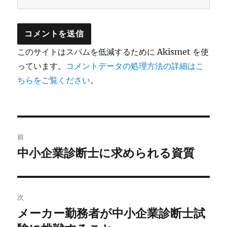
このサイトはスパムを低減するために Akismet を使
っています。
コメントデータの処理方法の詳細はこ
ちらをご覧ください
。
投
前
稿
中小企業診断士に求められる資質
前
の
ナ
投
ビ
稿:
次
ゲ
メーカー勤務者が中小企業診断士試
次
の