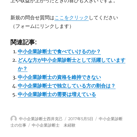
上や収益が上がったときの喜びも大きいですよ。
新規の問合せ質問は
ここをクリック
してください
（フォームにリンクします）
関連記事:
中小企業診断士で食べていけるのか？
どんな方が中小企業診断士として活躍しています
か？
中小企業診断士の資格を維持できない
中小企業診断士で独立している方の割合は？
中小企業診断士の需要は増えている
投
投
カ
中小企業診断士西井克己
2017年5月5日
中小企業診断
稿
稿
テ
タ
士の仕事
中小企業診断士 未経験
者
日:
ゴ
グ