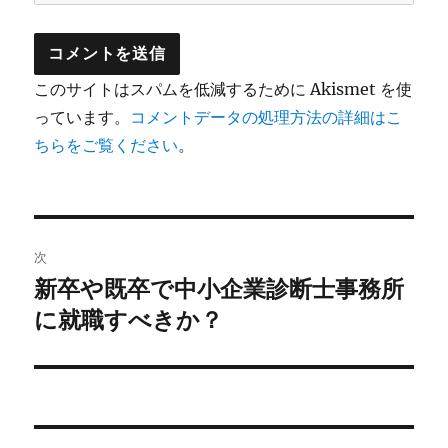
このサイトはスパムを低減するために Akismet を使
っています。
コメントデータの処理方法の詳細はこ
ちらをご覧ください
。
投
次
稿
新卒や既卒で中小企業診断士事務所
次
の
に就職すべきか？
ナ
投
ビ
稿:
ゲ