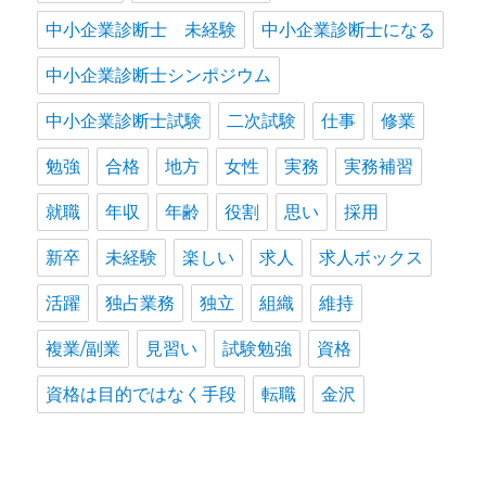
中小企業診断士 未経験
中小企業診断士になる
中小企業診断士シンポジウム
中小企業診断士試験
二次試験
仕事
修業
勉強
合格
地方
女性
実務
実務補習
就職
年収
年齢
役割
思い
採用
新卒
未経験
楽しい
求人
求人ボックス
活躍
独占業務
独立
組織
維持
複業/副業
見習い
試験勉強
資格
資格は目的ではなく手段
転職
金沢