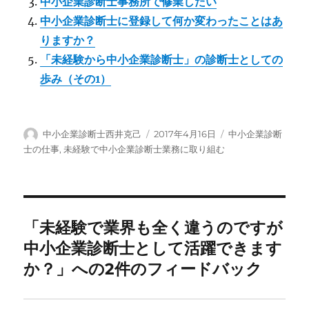
中小企業診断士事務所で修業したい
中小企業診断士に登録して何か変わったことはあ
りますか？
「未経験から中小企業診断士」の診断士としての
歩み（その1）
投
投
カ
中小企業診断士西井克己
2017年4月16日
中小企業診断
稿
稿
テ
士の仕事
,
未経験で中小企業診断士業務に取り組む
者
日:
ゴ
リ
ー
「未経験で業界も全く違うのですが
中小企業診断士として活躍できます
か？」への2件のフィードバック