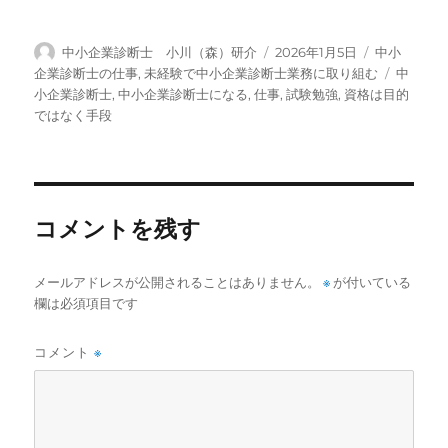
投
投
カ
中小企業診断士 小川（森）研介
2026年1月5日
中小
稿
稿
テ
タ
企業診断士の仕事
,
未経験で中小企業診断士業務に取り組む
中
者
日:
ゴ
グ
小企業診断士
,
中小企業診断士になる
,
仕事
,
試験勉強
,
資格は目的
リ
ではなく手段
ー
コメントを残す
メールアドレスが公開されることはありません。
※
が付いている
欄は必須項目です
コメント
※