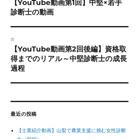
【YouTube動画第1回】中堅×若手
前
の
診断士の動画
ナ
投
ビ
稿:
ゲ
次
【YouTube動画第2回後編】資格取
次
ー
の
得までのリアル～中堅診断士の成長
シ
投
過程
稿:
ョ
ン
最近の投稿
【士業紹介動画】山梨で農業支援に挑む女性診断
士（前編）