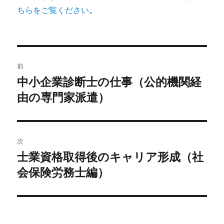
ちらをご覧ください
。
投
前
稿
中小企業診断士の仕事（公的機関経
前
の
由の専門家派遣）
ナ
投
ビ
稿:
ゲ
次
士業資格取得後のキャリア形成（社
次
ー
の
会保険労務士編）
シ
投
稿:
ョ