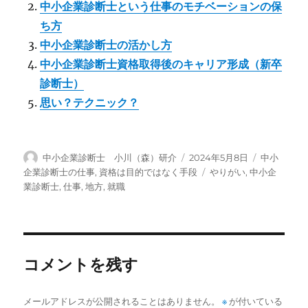
中小企業診断士という仕事のモチベーションの保
ち方
中小企業診断士の活かし方
中小企業診断士資格取得後のキャリア形成（新卒
診断士）
思い？テクニック？
投
投
カ
中小企業診断士 小川（森）研介
2024年5月8日
中小
稿
稿
テ
タ
企業診断士の仕事
,
資格は目的ではなく手段
やりがい
,
中小企
者
日:
ゴ
グ
業診断士
,
仕事
,
地方
,
就職
リ
ー
コメントを残す
メールアドレスが公開されることはありません。
※
が付いている