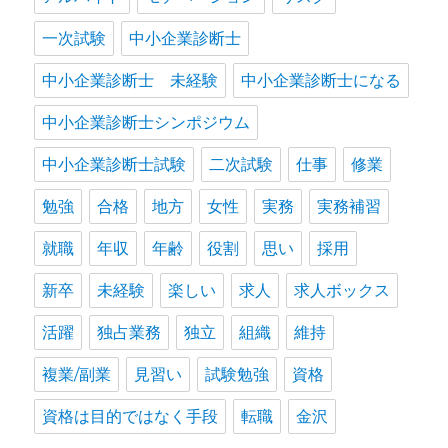
一次試験
中小企業診断士
中小企業診断士 未経験
中小企業診断士になる
中小企業診断士シンポジウム
中小企業診断士試験
二次試験
仕事
修業
勉強
合格
地方
女性
実務
実務補習
就職
年収
年齢
役割
思い
採用
新卒
未経験
楽しい
求人
求人ボックス
活躍
独占業務
独立
組織
維持
複業/副業
見習い
試験勉強
資格
資格は目的ではなく手段
転職
金沢