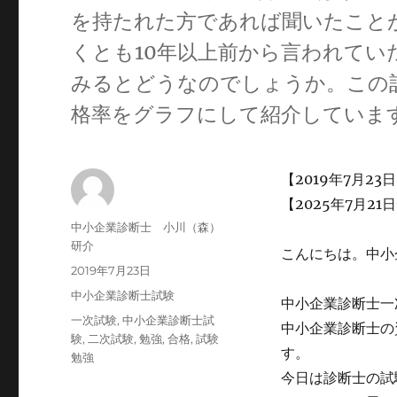
を持たれた方であれば聞いたこと
くとも10年以上前から言われて
みるとどうなのでしょうか。この記
格率をグラフにして紹介していま
【2019年7月23
【2025年7月21
投
中小企業診断士 小川（森）
稿
研介
こんにちは。中小
者
投
2019年7月23日
稿
カ
中小企業診断士試験
中小企業診断士一
日:
テ
タ
一次試験
,
中小企業診断士試
中小企業診断士の
ゴ
グ
験
,
二次試験
,
勉強
,
合格
,
試験
リ
す。
勉強
ー
今日は診断士の試