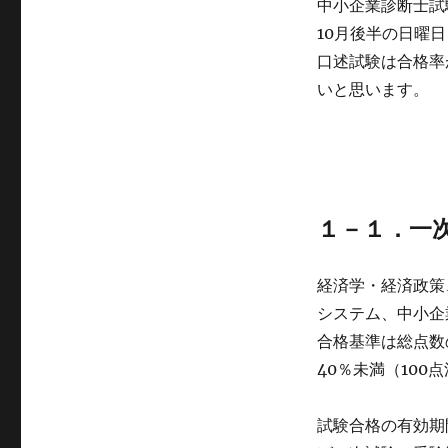
中小企業診断士試
10月後半の日曜
口述試験は合格率
いと思います。
１－１．一
経済学・経済政策
システム、中小企
合格基準は総点数の
40％未満（10
試験合格の有効期