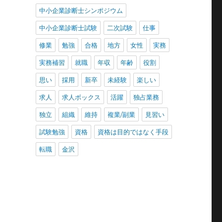
中小企業診断士シンポジウム
中小企業診断士試験
二次試験
仕事
修業
勉強
合格
地方
女性
実務
実務補習
就職
年収
年齢
役割
思い
採用
新卒
未経験
楽しい
求人
求人ボックス
活躍
独占業務
独立
組織
維持
複業/副業
見習い
試験勉強
資格
資格は目的ではなく手段
転職
金沢