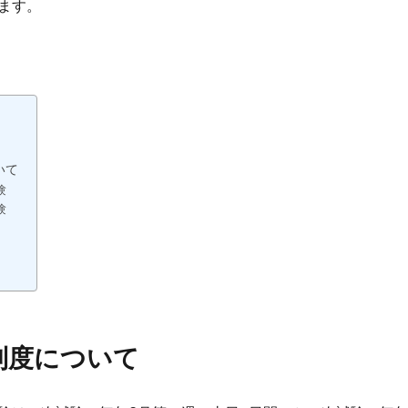
ます。
いて
験
験
制度について