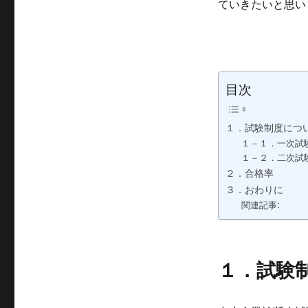
ていきたいと思い
目次
１．試験制度につ
１－１．一次試
１－２．二次試
２．合格率
３．おわりに
関連記事:
１．試験