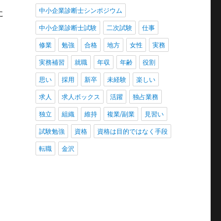
中小企業診断士シンポジウム
に
中小企業診断士試験
二次試験
仕事
修業
勉強
合格
地方
女性
実務
実務補習
就職
年収
年齢
役割
思い
採用
新卒
未経験
楽しい
求人
求人ボックス
活躍
独占業務
独立
組織
維持
複業/副業
見習い
試験勉強
資格
資格は目的ではなく手段
転職
金沢