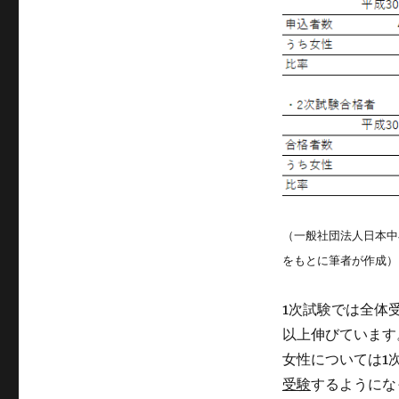
（一般社団法人日本中
をもとに筆者が作成）
1次試験では全体
以上伸びています
女性については1
受験
するようにな