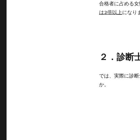
合格者に占める女
は2倍以上
になり
２．診断
では、実際に診断
か。