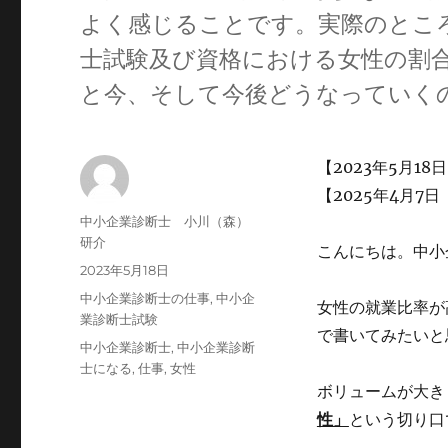
よく感じることです。実際のとこ
士試験及び資格における女性の割
と今、そして今後どうなっていく
【2023年5月18
【2025年4月7
投
中小企業診断士 小川（森）
稿
研介
こんにちは。中小
者
投
2023年5月18日
稿
カ
中小企業診断士の仕事
,
中小企
女性の就業比率が
日:
テ
業診断士試験
で書いてみたいと
ゴ
タ
中小企業診断士
,
中小企業診断
リ
グ
士になる
,
仕事
,
女性
ー
ボリュームが大き
性」
という切り口